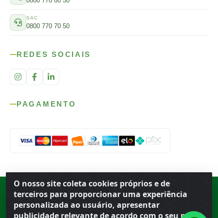
0800 770 80 50
SAC
0800 770 70 50
REDES SOCIAIS
PAGAMENTO
O nosso site coleta cookies próprios e de
Rod. SP-215, s/n, km 98 — Área Rural
·
Porto Ferreira
/
SP
·
BR
· CEP
terceiros para proporcionar uma experiência
13.669-899
· CNPJ 56.679.863/0001-91
personalizada ao usuário, apresentar
© 2026 Atacado Ideal
publicidade relevante de acordo com o seu perfil