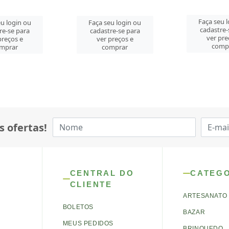
Faça seu login ou
u login ou
Faça seu 
cadastre-se para
re-se para
cadastre-
ver preços e
preços e
ver pre
comprar
mprar
comp
s ofertas!
CENTRAL DO
CATEG
CLIENTE
ARTESANATO
BOLETOS
BAZAR
MEUS PEDIDOS
BRINQUEDO