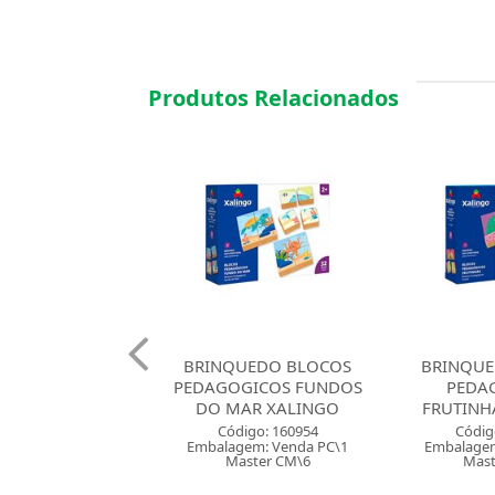
Produtos Relacionados
UEDO BLOCOS
BRINQUEDO BLOCOS
BRINQU
GICOS FUNDOS
PEDAGOGICOS
ENCANTA
AR XALINGO
FRUTINHAS XALINGO
SO
digo: 160954
Código: 160955
Códig
gem: Venda PC\1
Embalagem: Venda PC\1
Embalagem
aster CM\6
Master CM\6
Mast