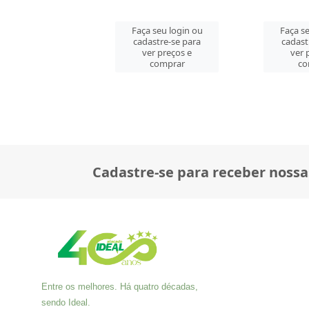
 seu login ou
Faça seu login ou
Faça se
astre-se para
cadastre-se para
cadast
er preços e
ver preços e
ver 
comprar
comprar
co
Cadastre-se para receber nossa
Entre os melhores. Há quatro décadas,
sendo Ideal.