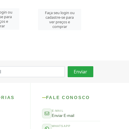
login ou
Faça seu log
se para
cadastre-se 
Faça seu login ou
ços e
ver preços
cadastre-se para
rar
comprar
ver preços e
comprar
ORIAS
FALE CONOSCO
E-MAIL
Enviar E-mail
WHATSAPP