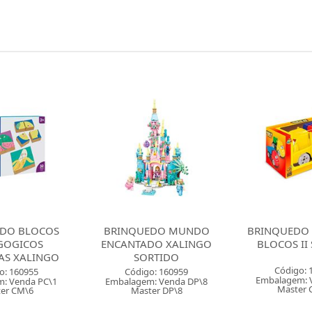
EDO MUNDO
BRINQUEDO GGB DEKO
BRINQUEDO 
DO XALINGO
BLOCOS II SORTIDO
MONTA
RTIDO
BLOQUINHOS
Código: 161173
o: 160959
Código: 
Embalagem: Venda PC\1
: Venda DP\8
Embalagem: 
Master CM\12
er DP\8
Master 