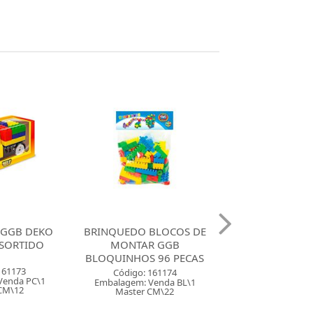
BLOCOS DE
BRINQUEDO BLOCOS
BRINQUEDO 
R GGB
MONTAR GGB
MONTAR GG
 96 PECAS
TRENZINHO ALFABETO
PARQUE DINO
NUMEROS
161174
Código: 161
Venda BL\1
Embalagem: Ven
Código: 161175
CM\22
Master CM
Embalagem: Venda PC\1
Master CM\6