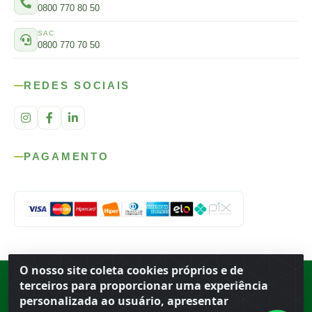
0800 770 80 50
SAC
0800 770 70 50
REDES SOCIAIS
PAGAMENTO
O nosso site coleta cookies próprios e de
Rod. SP-215, s/n, km 98 — Área Rural
·
Porto Ferreira
/
SP
·
BR
· CEP
terceiros para proporcionar uma experiência
13.669-899
· CNPJ 56.679.863/0001-91
personalizada ao usuário, apresentar
© 2026 Atacado Ideal