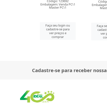
digo: 123692
Código: 139645
Códig
gem: Venda PC\1
Embalagem: Venda PC\1
Embalagem
aster PC\1
Master CM\6
Mast
 seu login ou
Faça seu login ou
Faça s
astre-se para
cadastre-se para
cadast
er preços e
ver preços e
ver 
comprar
comprar
co
Cadastre-se para receber nossa