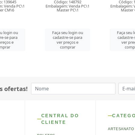
o: 148792
Código: 152819
Código: 
: Venda PC\1
Embalagem: Venda PC\1
Embalagem: 
er PC\1
Master CM\2
Master
eu login ou
Faça seu login ou
Faça seu 
re-se para
cadastre-se para
cadastre-
preços e
ver preços e
ver pre
mprar
comprar
comp
s ofertas!
CENTRAL DO
CATEG
CLIENTE
ARTESANATO