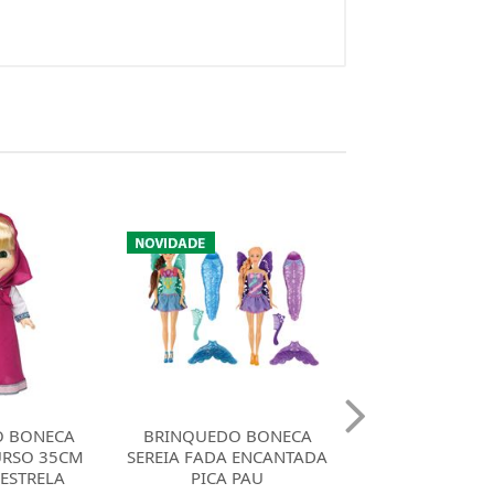
O BONECA
BRINQUEDO BONECA
BRINQUEDO 
 ENCANTADA
MASHA NANINHA
TURMA DA M
PAU
COTIPLAS
SORTIDO L