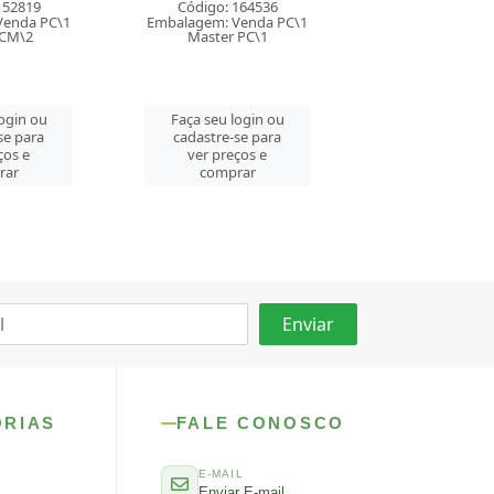
164536
Código: 164640
Código: 94
Venda PC\1
Embalagem: Venda PC\1
Embalagem: Ven
 PC\1
Master PC\1
Master CM
login ou
Faça seu login ou
Faça seu log
se para
cadastre-se para
cadastre-se 
ços e
ver preços e
ver preços
rar
comprar
comprar
ORIAS
FALE CONOSCO
E-MAIL
Enviar E-mail