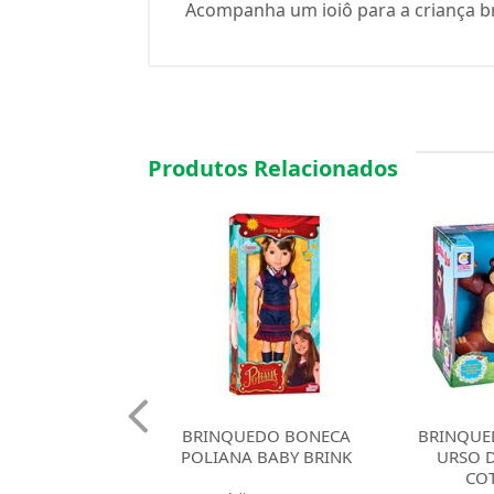
Acompanha um ioiô para a criança br
Produtos Relacionados
UEDO BONECA
BRINQUEDO BONECO
BRINQUE
NA BABY BRINK
URSO DA MASHA
MASHA 
COTIPLAS
CO