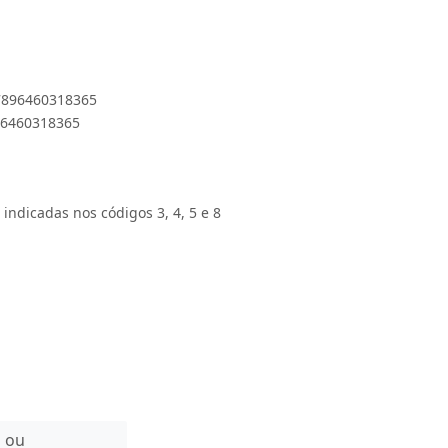
 7896460318365
896460318365
 indicadas nos códigos 3, 4, 5 e 8
n ou