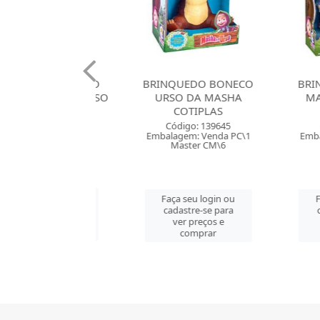
UEDO BONECO
BRINQUEDO BONECO
BRINQUE
OCOYO CARDOSO
URSO DA MASHA
MASHA 
COTIPLAS
CO
digo: 121213
Código: 139645
Códig
gem: Venda PC\1
Embalagem: Venda PC\1
Embalagem
aster CM\6
Master CM\6
Mast
 seu login ou
Faça seu login ou
Faça s
astre-se para
cadastre-se para
cadast
er preços e
ver preços e
ver 
comprar
comprar
co