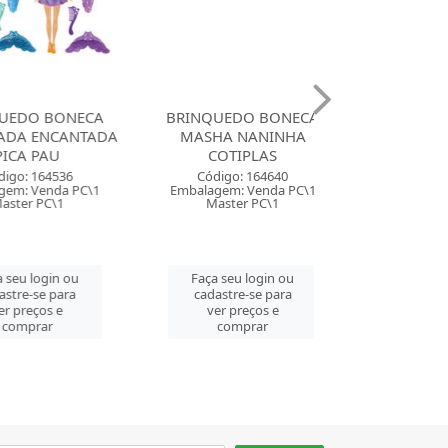
O BONECA
BRINQUEDO BONECA
BRINQUEDO 
 ENCANTADA
MASHA NANINHA
TURMA DA M
PAU
COTIPLAS
SORTIDO L
164536
Código: 164640
Código: 94
Venda PC\1
Embalagem: Venda PC\1
Embalagem: Ven
 PC\1
Master PC\1
Master CM
login ou
Faça seu login ou
Faça seu log
se para
cadastre-se para
cadastre-se 
ços e
ver preços e
ver preços
rar
comprar
comprar