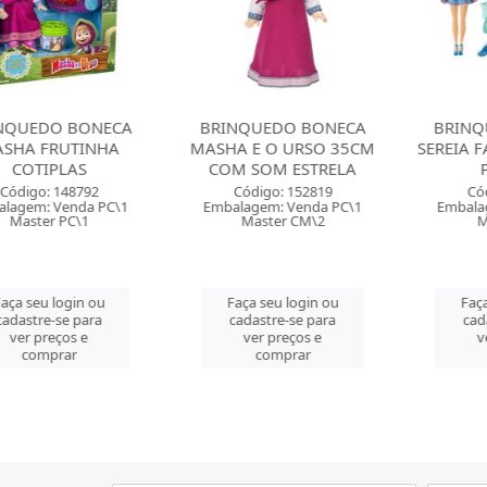
DO BONECA
BRINQUEDO BONECA
BRINQUED
FRUTINHA
MASHA E O URSO 35CM
SEREIA FADA
TIPLAS
COM SOM ESTRELA
PICA 
o: 148792
Código: 152819
Código: 
: Venda PC\1
Embalagem: Venda PC\1
Embalagem: 
er PC\1
Master CM\2
Master
eu login ou
Faça seu login ou
Faça seu 
re-se para
cadastre-se para
cadastre-
preços e
ver preços e
ver pre
mprar
comprar
comp