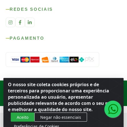
REDES SOCIAIS
PAGAMENTO
O nosso site coleta cookies próprios e de
Rod. SP-215, s/n, km 98 — Área Rural
·
Porto Ferreira
/
SP
·
BR
· CEP
terceiros para proporcionar uma experiência
13.669-899
· CNPJ 56.679.863/0001-91
personalizada ao usuário, apresentar
© 2026 Atacado Ideal
publicidade relevante de acordo com o seu perfil
e melhorar a qualidade do nosso site.
Aceito
Negar não essenciais
Preferências de Cookies