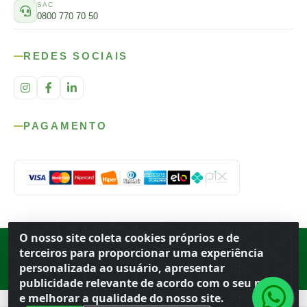
SAC
0800 770 70 50
REDES SOCIAIS
PAGAMENTO
O nosso site coleta cookies próprios e de
Rod. SP-215, s/n, km 98 — Área Rural
·
Porto Ferreira
/
SP
·
BR
· CEP
terceiros para proporcionar uma experiência
13.669-899
· CNPJ 56.679.863/0001-91
personalizada ao usuário, apresentar
© 2026 Atacado Ideal
publicidade relevante de acordo com o seu perfil
e melhorar a qualidade do nosso site.