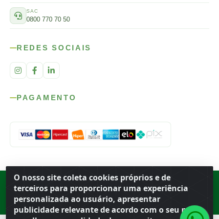
SAC
0800 770 70 50
REDES SOCIAIS
PAGAMENTO
O nosso site coleta cookies próprios e de
Rod. SP-215, s/n, km 98 — Área Rural
·
Porto Ferreira
/
SP
·
BR
· CEP
terceiros para proporcionar uma experiência
13.669-899
· CNPJ 56.679.863/0001-91
personalizada ao usuário, apresentar
© 2026 Atacado Ideal
publicidade relevante de acordo com o seu perfil