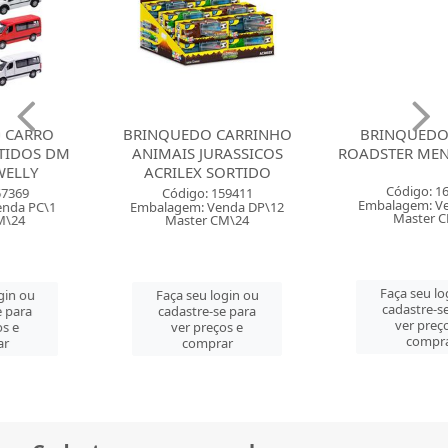
BRINQUEDO CARRINHO
BRINQUEDO CARRO
ANIMAIS JURASSICOS
ROADSTER MENINA ROMA
ACRILEX SORTIDO
Código: 160509
Código: 159411
Embalagem: Venda PC\1
Embalagem: Venda DP\12
Master CM\6
Master CM\24
Faça seu login ou
Faça seu login ou
cadastre-se para
cadastre-se para
ver preços e
ver preços e
comprar
comprar