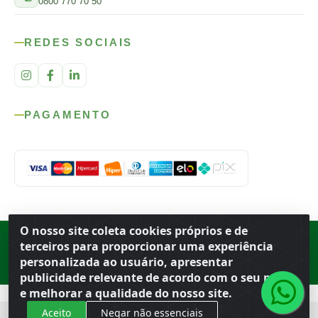
0800 770 70 50
REDES SOCIAIS
PAGAMENTO
O nosso site coleta cookies próprios e de
Rod. SP-215, s/n, km 98 — Área Rural
·
Porto Ferreira
/
SP
·
BR
· CEP
terceiros para proporcionar uma experiência
13.669-899
· CNPJ 56.679.863/0001-91
personalizada ao usuário, apresentar
© 2026 Atacado Ideal
publicidade relevante de acordo com o seu perfil
e melhorar a qualidade do nosso site.
Aceito
Negar não essenciais