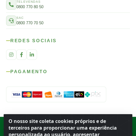
TELEVENDAS
0800 770 80 50
SAC
0800 770 70 50
REDES SOCIAIS
PAGAMENTO
O nosso site coleta cookies próprios e de
Rod. SP-215, s/n, km 98 — Área Rural
·
Porto Ferreira
/
SP
·
BR
· CEP
terceiros para proporcionar uma experiência
13.669-899
· CNPJ 56.679.863/0001-91
personalizada ao usuário, apresentar