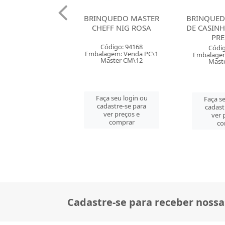
UEDO MASTER
BRINQUEDO EU BRINCO
BRINQUED
FF NIG ROSA
DE CASINHA PANELINHA
DE CA
PRESS NIG
ESCORR
digo: 94168
Código: 78565
Códig
gem: Venda PC\1
Embalagem: Venda PC\1
Embalagem
ster CM\12
Master CM\12
Mast
 seu login ou
Faça seu login ou
Faça se
astre-se para
cadastre-se para
cadast
er preços e
ver preços e
ver 
comprar
comprar
co
Cadastre-se para receber nossa