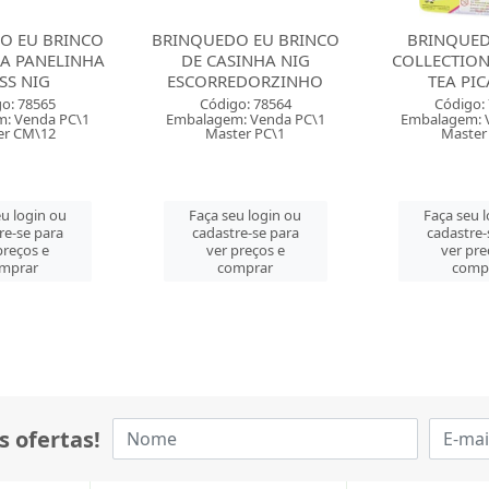
O EU BRINCO
BRINQUEDO JESSIE
BRINQUEDO
SINHA NIG
COLLECTION COFFEE &
COLLECTIO
EDORZINHO
TEA PICA PAU
FUN PIC
o: 78564
Código: 70498
Código:
: Venda PC\1
Embalagem: Venda CT\1
Embalagem: 
er PC\1
Master CT\1
Master
u login ou
Faça seu login ou
Faça seu 
re-se para
cadastre-se para
cadastre-
preços e
ver preços e
ver pre
mprar
comprar
comp
s ofertas!