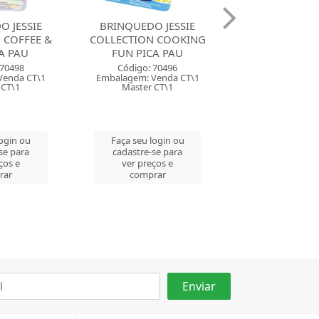
 JESSIE
BRINQUEDO EU BRINCO
BRINQUEDO FRI
N COOKING
DE CASINHA CAFE COM
FOGAO E CI
A PAU
BOLINHO NIG
Código: 59
 70496
Código: 68199
Embalagem: Ven
Venda CT\1
Embalagem: Venda PC\1
Master CM
 CT\1
Master CM\8
Faça seu log
login ou
Faça seu login ou
cadastre-se 
se para
cadastre-se para
ver preços
ços e
ver preços e
comprar
rar
comprar