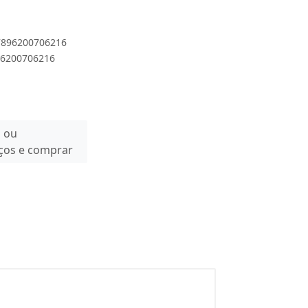
 7896200706216
896200706216
n ou
eços e comprar