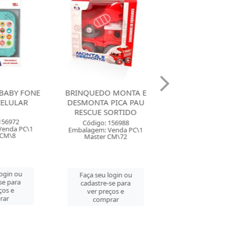
BABY FONE
BRINQUEDO MONTA E
BRINQUEDO M
CELULAR
DESMONTA PICA PAU
DESMONTA PI
RESCUE SORTIDO
CONSTRUCTION
156972
Código: 156988
Código: 156
Venda PC\1
Embalagem: Venda PC\1
Embalagem: Ven
 CM\8
Master CM\72
Master CM
login ou
Faça seu login ou
Faça seu log
se para
cadastre-se para
cadastre-se 
ços e
ver preços e
ver preços
rar
comprar
comprar