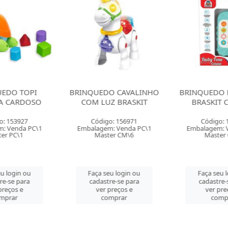
EDO TOPI
BRINQUEDO CAVALINHO
BRINQUEDO 
A CARDOSO
COM LUZ BRASKIT
BRASKIT 
o: 153927
Código: 156971
Código: 
: Venda PC\1
Embalagem: Venda PC\1
Embalagem: 
er PC\1
Master CM\6
Master
u login ou
Faça seu login ou
Faça seu 
re-se para
cadastre-se para
cadastre-
preços e
ver preços e
ver pre
mprar
comprar
comp