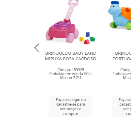
UEDO DANCING
BRINQUEDO BABY LAND
BRINQU
DM SAPO
MIPUXA ROSA CARDOSO
TORTUG
digo: 149534
Código: 153925
Códig
gem: Venda PC\1
Embalagem: Venda PC\1
Embalagem
aster PC\1
Master PC\1
Mast
 seu login ou
Faça seu login ou
Faça se
astre-se para
cadastre-se para
cadast
er preços e
ver preços e
ver 
comprar
comprar
co