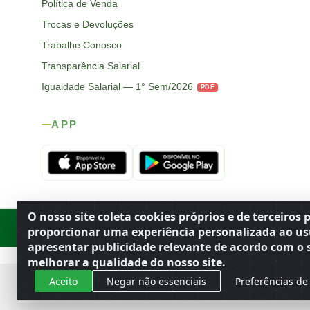
Política de Venda
Trocas e Devoluções
Trabalhe Conosco
Transparência Salarial
Igualdade Salarial — 1° Sem/2026
PDF
APP
O nosso site coleta cookies próprios e de terceiros 
Rod. SP-215, s/n, km 98 — Área Rural
·
Porto Ferreira
/
SP
·
BR
· CEP
proporcionar uma experiência personalizada ao us
apresentar publicidade relevante de acordo com o s
melhorar a qualidade do nosso site.
Aceito
Negar não essenciais
Preferências de