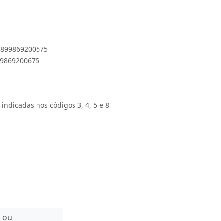
S
 7899869200675
899869200675
 indicadas nos códigos 3, 4, 5 e 8
n ou