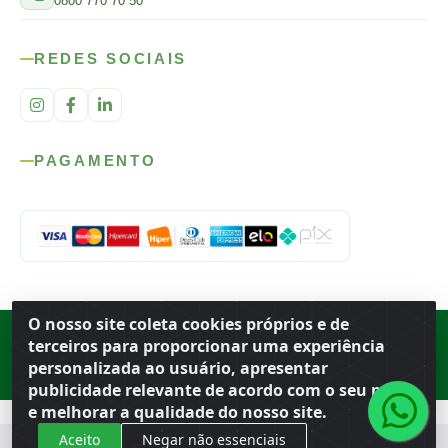
0800 770 70 50
REDES SOCIAIS
PAGAMENTO
O nosso site coleta cookies próprios e de
Rod. SP-215, s/n, km 98 — Área Rural
·
Porto Ferreira
/
SP
·
BR
· CEP
terceiros para proporcionar uma experiência
13.669-899
· CNPJ 56.679.863/0001-91
personalizada ao usuário, apresentar
© 2026 Atacado Ideal
publicidade relevante de acordo com o seu perfil
e melhorar a qualidade do nosso site.
Aceito
Negar não essenciais