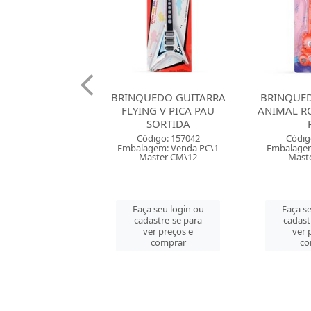
EDO GUITARRA
BRINQUEDO GUITARRA
BRINQU
G V PICA PAU
ANIMAL ROCKSTAR PICA
TRISSON 
SORTIDA
PAU
T
digo: 157042
Código: 157043
Códig
gem: Venda PC\1
Embalagem: Venda PC\1
Embalagem
ster CM\12
Master CM\72
Mast
 seu login ou
Faça seu login ou
Faça se
astre-se para
cadastre-se para
cadast
er preços e
ver preços e
ver 
comprar
comprar
co