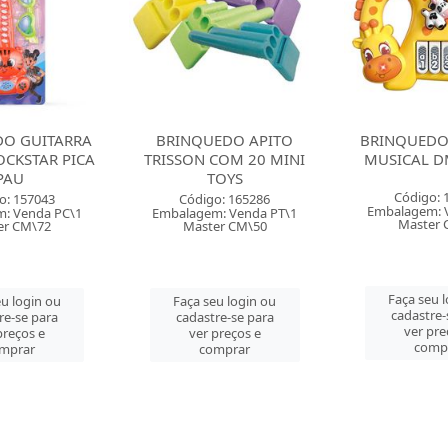
EDO APITO
BRINQUEDO TECLADO
BRINQUEDO
COM 20 MINI
MUSICAL DM GIRAFA
MUSICAL 
OYS
UNICORNIO
Código: 157313
o: 165286
Código: 
Embalagem: Venda PC\1
: Venda PT\1
Embalagem: 
Master CM\24
er CM\50
Master 
Faça seu login ou
u login ou
Faça seu 
cadastre-se para
re-se para
cadastre-
ver preços e
preços e
ver pre
comprar
mprar
comp