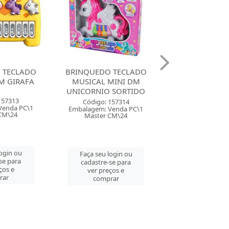
 TECLADO
BRINQUEDO GUITARRA
BRINQUEDO MI
MINI DM
INFANTIL PREMIUM P&F
COM PEDESTA
 SORTIDO
SHOW RO
Código: 157315
157314
Código: 157
Embalagem: Venda PC\1
Venda PC\1
Embalagem: Ven
Master CM\6
CM\24
Master CM
Faça seu login ou
login ou
Faça seu log
cadastre-se para
se para
cadastre-se 
ver preços e
ços e
ver preços
comprar
rar
comprar