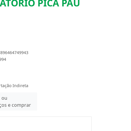
ATORIO PICA PAU
 7896464749943
4994
rtação Indireta
n ou
eços e comprar