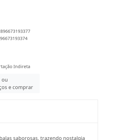
 7896673193377
7896673193374
rtação Indireta
n ou
eços e comprar
balas saborosas, trazendo nostalgia