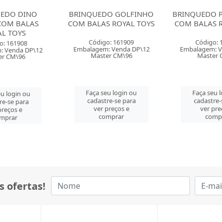
O GOLFINHO
BRINQUEDO PATO TOYS 2
BRINQUED
 ROYAL TOYS
COM BALAS ROYAL TOYS
STRIKE CO
COL
o: 161909
Código: 161910
Código: 
: Venda DP\12
Embalagem: Venda DP\12
Embalagem: V
er CM\96
Master CM\96
Master 
u login ou
Faça seu login ou
Faça seu 
re-se para
cadastre-se para
cadastre-
preços e
ver preços e
ver pre
mprar
comprar
comp
s ofertas!