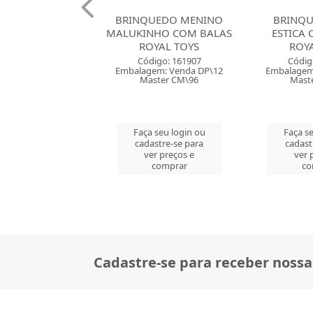
UEDO MENINO
BRINQUEDO DINO
BRINQUED
NHO COM BALAS
ESTICA COM BALAS
COM BALAS
OYAL TOYS
ROYAL TOYS
Códig
digo: 161907
Código: 161908
Embalagem
em: Venda DP\12
Embalagem: Venda DP\12
Mast
ster CM\96
Master CM\96
Faça se
 seu login ou
Faça seu login ou
cadast
astre-se para
cadastre-se para
ver 
er preços e
ver preços e
co
comprar
comprar
Cadastre-se para receber nossa