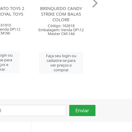
O CANDY
DOCE BALA KIMALUCO
DOCE BALA L
M BALAS
6G COLORE
SPRAY IRAD
ORE
COLOR
Código: 162631
162618
Código: 162
Embalagem: Venda DP\24
enda DP\12
Embalagem: Ven
Master CM\576
CM\144
Master CM\
Faça seu login ou
login ou
Faça seu log
cadastre-se para
se para
cadastre-se 
ver preços e
ços e
ver preços
comprar
rar
comprar