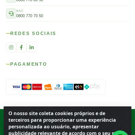
SAC
0800 770 70 50
REDES SOCIAIS
PAGAMENTO
O nosso site coleta cookies próprios e de
Rod. SP-215, s/n, km 98 — Área Rural
·
Porto Ferreira
/
SP
·
BR
· CEP
terceiros para proporcionar uma experiência
13.669-899
· CNPJ 56.679.863/0001-91
personalizada ao usuário, apresentar
© 2026 Atacado Ideal
publicidade relevante de acordo com o seu perfil