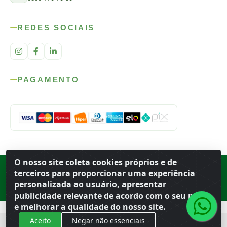
REDES SOCIAIS
PAGAMENTO
O nosso site coleta cookies próprios e de
Rod. SP-215, s/n, km 98 — Área Rural
·
Porto Ferreira
/
SP
·
BR
· CEP
terceiros para proporcionar uma experiência
13.669-899
· CNPJ 56.679.863/0001-91
personalizada ao usuário, apresentar
© 2026 Atacado Ideal
publicidade relevante de acordo com o seu perfil
e melhorar a qualidade do nosso site.
Aceito
Negar não essenciais