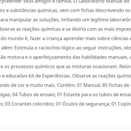
urpreender seus amigos e família. O Laboratório Manual d
s e substâncias químicas, vem com fichas descrevendo os
ara manipular as soluções, imitando um legítimo laboratóri
observe as reações químicas e se divirta com as mais impres
 do mundo é, fazer a criança aprender mais sobre ciências
além: Estimula o raciocínio lógico ao seguir instruções, o
ção motora e o aperfeiçoamento das habilidades manuais, 
bre os processos químicos que as misturas ocasionam. Reúna
e educativo kit de Experiências. Observe as reações quími
ando de cor e muito mais. Contém: 01 Manual; 85 Fichas de 
xigas; 04 Tubos de ensaio; 01 Estante para os tubos de ensa
s; 03 Corantes coloridos; 01 Óculos de segurança; 01 Copin