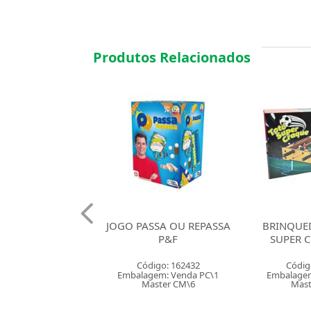
Produtos Relacionados
SSA OU REPASSA
BRINQUEDO PEBOLIM
JOGO T
P&F
SUPER CRAQUE DM
MALU
digo: 162432
Código: 161320
Códig
gem: Venda PC\1
Embalagem: Venda PC\1
Embalagem
aster CM\6
Master CM\4
Mast