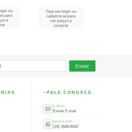
login ou
Faça seu login ou
Faça seu log
se para
cadastre-se para
cadastre-se 
ços e
ver preços e
ver preços
rar
comprar
comprar
ORIAS
FALE CONOSCO
E-MAIL
Enviar E-mail
WHATSAPP
(19) 3589-8042