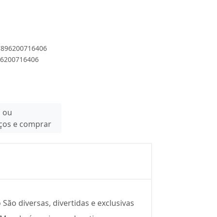
 7896200716406
896200716406
n ou
eços e comprar
ão diversas, divertidas e exclusivas