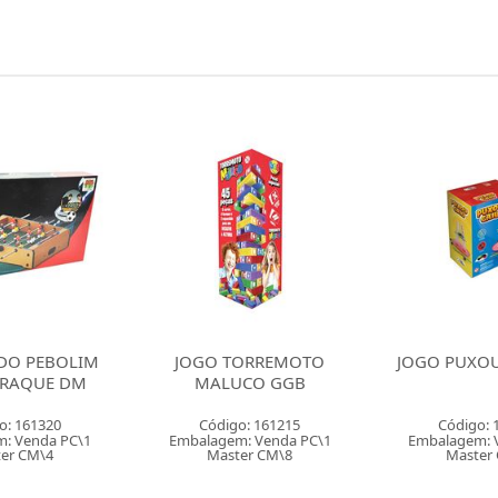
ORREMOTO
JOGO PUXOU CAIU P&F
JOGO NADA 
CO GGB
MINUTO 
DERRUBE 
o: 161215
Código: 160974
Código: 
: Venda PC\1
Embalagem: Venda PC\1
Embalagem: 
er CM\8
Master CM\3
Master