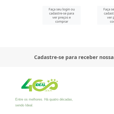
 seu login ou
Faça seu login ou
Faça se
astre-se para
cadastre-se para
cadast
er preços e
ver preços e
ver 
comprar
comprar
co
Cadastre-se para receber nossa
Entre os melhores. Há quatro décadas,
sendo Ideal.