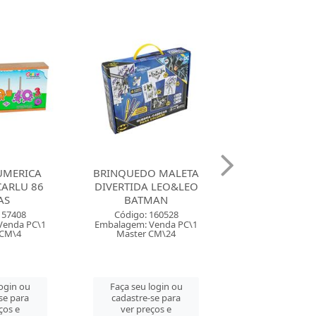
O MALETA
BRINQUEDO MONTE SEU
BRINQUE
 LEO&LEO
MONSTRINHO GALAXIA
COMUNICA
MAN
LEO&LEO
ALTERNATIVA 
160528
Código: 160534
Código: 160
Venda PC\1
Embalagem: Venda PC\1
Embalagem: Ven
CM\24
Master CX\6
Master CM
login ou
Faça seu login ou
Faça seu log
se para
cadastre-se para
cadastre-se 
ços e
ver preços e
ver preços