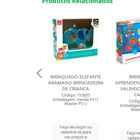
Produtos Relacionados
EDO ELEFANTE
BRINQUEDO
BRINQUE
O BRINCADEIRA
APRENDENDO AS HORAS
CONTE HI
E CRIANCA
XALINGO PATRULHA
CANINA
Códig
digo: 153855
Embalagem
gem: Venda PC\1
Código: 154182
Mast
aster PC\1
Embalagem: Venda PC\1
Master CM\6
Faça se
 seu login ou
cadast
astre-se para
Faça seu login ou
ver 
er preços e
cadastre-se para