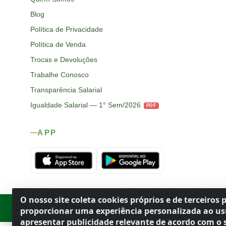
Blog
Política de Privacidade
Política de Venda
Trocas e Devoluções
Trabalhe Conosco
Transparência Salarial
Igualdade Salarial — 1° Sem/2026
PDF
APP
O nosso site coleta cookies próprios e de terceiros 
Rod. SP-215, s/n, km 98 — Área Rural
·
Porto Ferreira
/
SP
·
BR
· CEP
proporcionar uma experiência personalizada ao us
apresentar publicidade relevante de acordo com o s