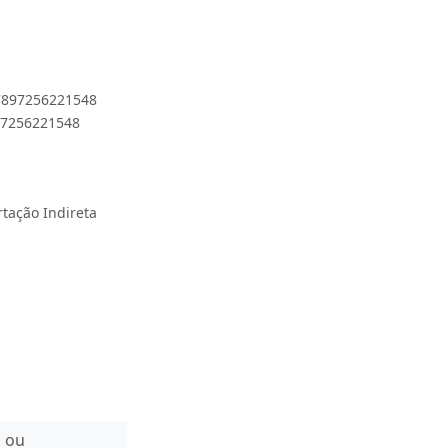
 7897256221548
897256221548
rtação Indireta
n ou