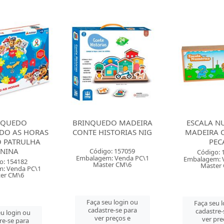
DO MADEIRA
ESCALA NUMERICA
BRINQUED
STORIAS NIG
MADEIRA CARLU 86
DIVERTIDA
PECAS
BAT
o: 157059
Código: 157408
Código: 
: Venda PC\1
Embalagem: Venda PC\1
Embalagem: 
er CM\6
Master CM\4
Master 
u login ou
Faça seu login ou
Faça seu 
re-se para
cadastre-se para
cadastre-
preços e
ver preços e
ver pre