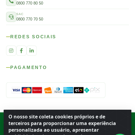
0800 770 80 50
SAC
0800 770 70 50
REDES SOCIAIS
PAGAMENTO
O nosso site coleta cookies próprios e de
Rod. SP-215, s/n, km 98 — Área Rural
·
Porto Ferreira
/
SP
·
BR
· CEP
terceiros para proporcionar uma experiência
13.669-899
· CNPJ 56.679.863/0001-91
personalizada ao usuário, apresentar
© 2026 Atacado Ideal