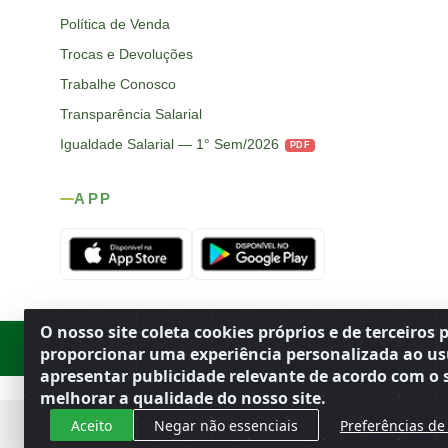
Política de Venda
Trocas e Devoluções
Trabalhe Conosco
Transparência Salarial
Igualdade Salarial — 1° Sem/2026
PDF
APP
O nosso site coleta cookies próprios e de terceiros 
Rod. SP-215, s/n, km 98 — Área Rural
·
Porto Ferreira
/
SP
·
BR
· CEP
proporcionar uma experiência personalizada ao us
apresentar publicidade relevante de acordo com o s
melhorar a qualidade do nosso site.
Aceito
Negar não essenciais
Preferências de