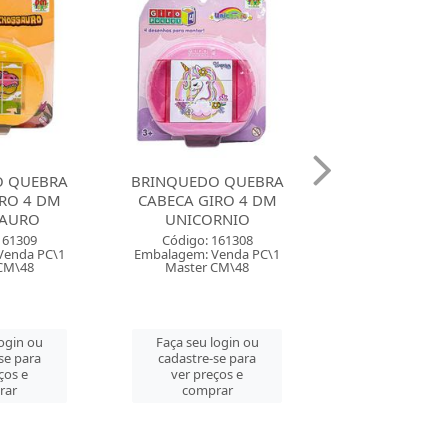
O QUEBRA
BRINQUEDO QUEBRA
BRINQUEDO 
RO 4 DM
CABECA XALINGO AEIOU
CABECA XA
RNIO
20 PECAS
APRENDENDO 
161308
Código: 156851
Código: 154
Venda PC\1
Embalagem: Venda PC\1
Embalagem: Ven
CM\48
Master CM\6
Master CM
login ou
Faça seu login ou
Faça seu log
se para
cadastre-se para
cadastre-se 
ços e
ver preços e
ver preços
rar
comprar
comprar