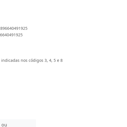
 7896640491925
896640491925
 indicadas nos códigos 3, 4, 5 e 8
n ou