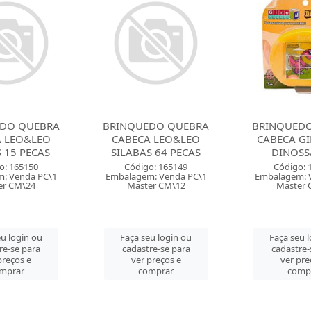
DO QUEBRA
BRINQUEDO QUEBRA
BRINQUED
 LEO&LEO
CABECA GIRO 4 DM
CABECA GI
S 64 PECAS
DINOSSAURO
UNICO
o: 165149
Código: 161309
Código: 
: Venda PC\1
Embalagem: Venda PC\1
Embalagem: 
er CM\12
Master CM\48
Master 
u login ou
Faça seu login ou
Faça seu 
re-se para
cadastre-se para
cadastre-
preços e
ver preços e
ver pre
mprar
comprar
comp