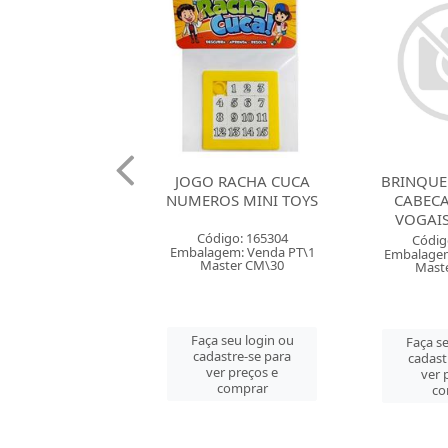
 RACHA CUCA
BRINQUEDO QUEBRA
BRINQUE
OS MINI TOYS
CABECA LEO&LEO
CABECA
VOGAIS 15 PECAS
SILABA
digo: 165304
Código: 165150
Códig
gem: Venda PT\1
Embalagem: Venda PC\1
Embalagem
ster CM\30
Master CM\24
Mast
 seu login ou
Faça seu login ou
Faça se
astre-se para
cadastre-se para
cadast
er preços e
ver preços e
ver 
comprar
comprar
co