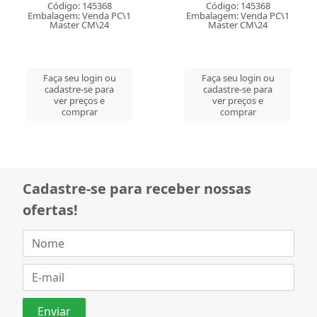
Código: 145368
Código: 145368
Embalagem: Venda PC\1
Embalagem: Venda PC\1
Master CM\24
Master CM\24
Faça seu login ou
Faça seu login ou
cadastre-se para
cadastre-se para
ver preços e
ver preços e
comprar
comprar
Cadastre-se para receber nossas
ofertas!