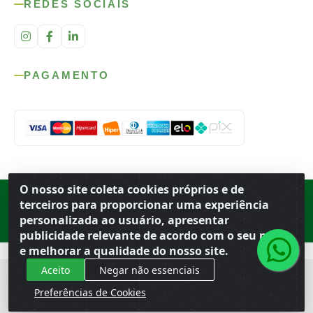
REDES SOCIAIS
PAGAMENTO
O nosso site coleta cookies próprios e de
Rod. SP-215, s/n, km 98 — Área Rural
·
Porto Ferreira
/
SP
·
BR
· CEP
terceiros para proporcionar uma experiência
13.669-899
· CNPJ 56.679.863/0001-91
personalizada ao usuário, apresentar
© 2026 Atacado Ideal
publicidade relevante de acordo com o seu perfil
e melhorar a qualidade do nosso site.
Aceito
Negar não essenciais
Preferências de Cookies