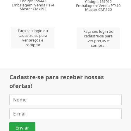
Código: 159443
Código: 161912
Embalagem: Venda PT\4
Embalagem: Venda PT\10
Master CM\192
Master CM\120
Faça seu login ou
Faça seu login ou
cadastre-se para
cadastre-se para
ver preços e
ver preços e
comprar
comprar
Cadastre-se para receber nossas
ofertas!