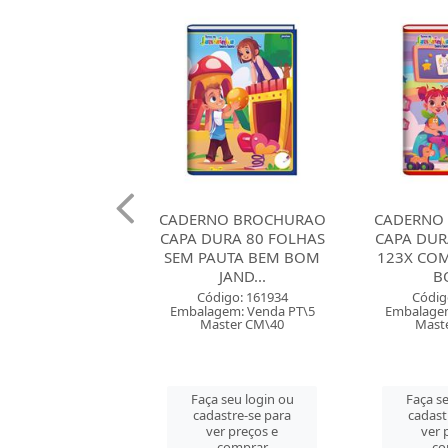
NO BROCHURAO
CADERNO BROCHURAO
CADERNO
URA 80 FOLHAS
CAPA DURA 80 FOLHAS
CAPA DUR
AUTA BEM BOM
123X COM PAUTA BEM
SRONG
JAND...
BOM...
Códig
Embalagem
digo: 161934
Código: 161932
Mast
gem: Venda PT\5
Embalagem: Venda PT\5
ster CM\40
Master CM\40
Faça se
cadast
 seu login ou
Faça seu login ou
ver 
astre-se para
cadastre-se para
co
er preços e
ver preços e
comprar
comprar