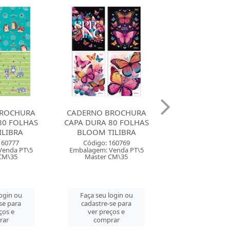
BROCHURA
CADERNO BROCHURA
CADERNO BR
80 FOLHAS
CAPA DURA 96 FOLHAS
CAPA DURA 96
ILIBRA
ZOOM+ FEMININO
ZOOM+ MASC
TILIBRA
TILIBR
160769
Venda PT\5
Código: 160751
Código: 160
CM\35
Embalagem: Venda PT\5
Embalagem: Ven
Master CM\35
Master CM
login ou
se para
Faça seu login ou
Faça seu log
ços e
cadastre-se para
cadastre-se 
rar
ver preços e
ver preços
comprar
comprar