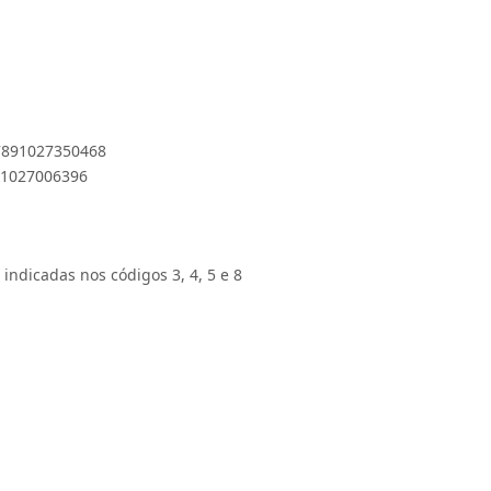
 7891027350468
891027006396
 indicadas nos códigos 3, 4, 5 e 8