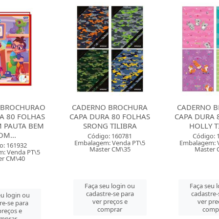
 BROCHURA
CADERNO BROCHURA
CADERNO 
A 80 FOLHAS
CAPA DURA 80 FOLHAS
CAPA DURA 
 TILIBRA
HOLLY TILIBRA
BLOOM T
o: 160781
Código: 160777
Código: 
: Venda PT\5
Embalagem: Venda PT\5
Embalagem: 
er CM\35
Master CM\35
Master 
u login ou
Faça seu login ou
Faça seu 
re-se para
cadastre-se para
cadastre-
preços e
ver preços e
ver pre
mprar
comprar
comp