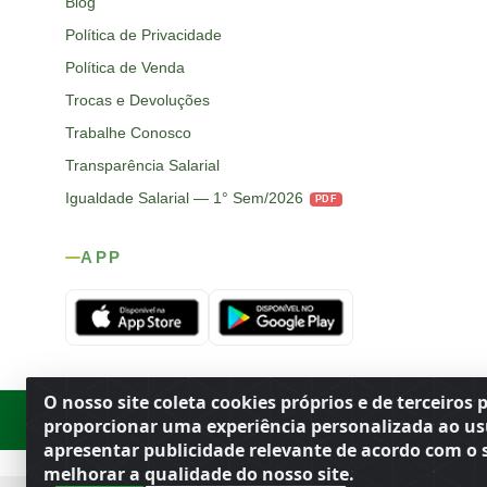
Blog
Política de Privacidade
Política de Venda
Trocas e Devoluções
Trabalhe Conosco
Transparência Salarial
Igualdade Salarial — 1° Sem/2026
PDF
APP
O nosso site coleta cookies próprios e de terceiros 
Rod. SP-215, s/n, km 98 — Área Rural
·
Porto Ferreira
/
SP
·
BR
· CEP
proporcionar uma experiência personalizada ao us
apresentar publicidade relevante de acordo com o s
melhorar a qualidade do nosso site.