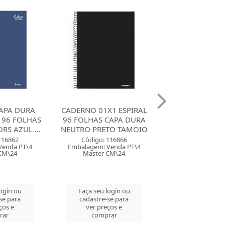
1 ESPIRAL
CADERNO 01X1 ESPIRAL
CADERNO CAP
CAPA DURA
CAPA DURA 96 FOLHAS
ESPIRAL 01X1 8
TO TAMOIO
UNICORNS MAXIMA
STELLA JAN
116866
Código: 118455
Código: 126
Venda PT\4
Embalagem: Venda PT\8
Embalagem: Ven
CM\24
Master CM\48
Master CM
login ou
Faça seu login ou
Faça seu log
se para
cadastre-se para
cadastre-se 
ços e
ver preços e
ver preços
rar
comprar
comprar