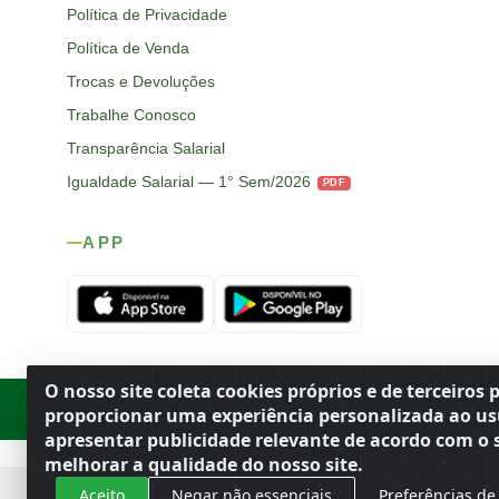
Política de Privacidade
Política de Venda
Trocas e Devoluções
Trabalhe Conosco
Transparência Salarial
Igualdade Salarial — 1° Sem/2026
PDF
APP
O nosso site coleta cookies próprios e de terceiros 
Rod. SP-215, s/n, km 98 — Área Rural
·
Porto Ferreira
/
SP
·
BR
· CEP
proporcionar uma experiência personalizada ao us
apresentar publicidade relevante de acordo com o s
melhorar a qualidade do nosso site.
Aceito
Negar não essenciais
Preferências de