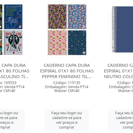
 CAPA DURA
CADERNO CAPA DURA
CADERNO 01X
1X1 80 FOLHAS
ESPIRAL 01X1 96 FOLHAS
96 FOLHAS 
MININO TIL...
NEUTRO COLORS AZUL ...
NEUTRO PRE
o: 115135
Código: 116862
Código: 
: Venda PT\4
Embalagem: Venda PT\4
Embalagem: 
er CM\40
Master CM\24
Master 
u login ou
Faça seu login ou
Faça seu 
re-se para
cadastre-se para
cadastre-
preços e
ver preços e
ver pre
mprar
comprar
comp