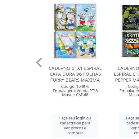
O 01X1 ESPIRAL
CADERNO CAPA DURA
CADERNO
URA 96 FOLHAS
ESPIRAL 01X1 80 FOLHAS
ESPIRAL 0
BEARS MAXIMA
PEPPER MASCULINO TI...
PEPPER FE
digo: 104976
Código: 105553
Códig
gem: Venda PT\8
Embalagem: Venda PT\4
Embalagem
ster CM\48
Master CM\40
Mast
 seu login ou
Faça seu login ou
Faça se
astre-se para
cadastre-se para
cadast
er preços e
ver preços e
ver 
comprar
comprar
co