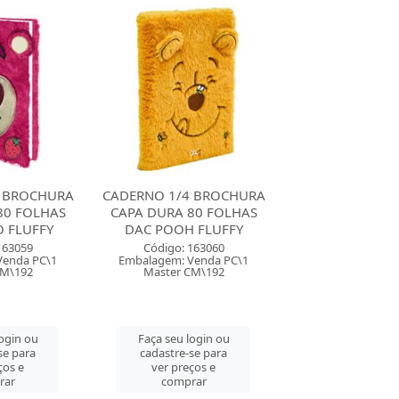
4 BROCHURA
CADERNO CAPA DURA
CADERNO BROC
80 FOLHAS
ESPIRAL 80 FOLHAS
FOLHAS CAP
 FLUFFY
PAPEL CARTA STITCH
GRANDE CALI
FORON...
MINNI..
163060
Venda PC\1
Código: 163758
Código: 105
CM\192
Embalagem: Venda PT\4
Embalagem: Ven
Master CM\24
Master CM
login ou
se para
Faça seu login ou
Faça seu log
ços e
cadastre-se para
cadastre-se 
rar
ver preços e
ver preços
comprar
comprar