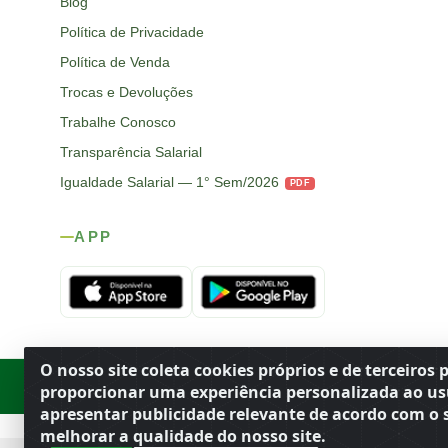
Blog
Política de Privacidade
Política de Venda
Trocas e Devoluções
Trabalhe Conosco
Transparência Salarial
Igualdade Salarial — 1° Sem/2026
PDF
APP
O nosso site coleta cookies próprios e de terceiros 
Rod. SP-215, s/n, km 98 — Área Rural
·
Porto Ferreira
/
SP
·
BR
· CEP
proporcionar uma experiência personalizada ao us
apresentar publicidade relevante de acordo com o s
melhorar a qualidade do nosso site.