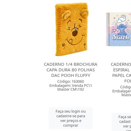
 1/4 BROCHURA
CADERNO CAPA DURA
CADERNO 
URA 80 FOLHAS
ESPIRAL 80 FOLHAS
FOLHAS
POOH FLUFFY
PAPEL CARTA STITCH
GRANDE 
FORON...
MI
digo: 163060
gem: Venda PC\1
Código: 163758
Códig
ster CM\192
Embalagem: Venda PT\4
Embalagem
Master CM\24
Mast
 seu login ou
astre-se para
Faça seu login ou
Faça s
er preços e
cadastre-se para
cadast
comprar
ver preços e
ver 
comprar
co