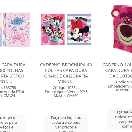
BROCHURA 40
CADERNO 1/4 BROCHURA
CADERNO 1/
 CAPA DURA
CAPA DURA 80 FOLHAS
CAPA DURA 
CALIGRAFIA
DAC LOTSO FLUFFY
DAC POOH
NNI...
Código: 163059
Código: 
Embalagem: Venda PC\1
Embalagem: 
o: 105544
Master CM\192
Master 
: Venda PT\5
er CM\50
Faça seu login ou
Faça seu 
cadastre-se para
cadastre-
eu login ou
ver preços e
ver pre
re-se para
comprar
comp
preços e
mprar