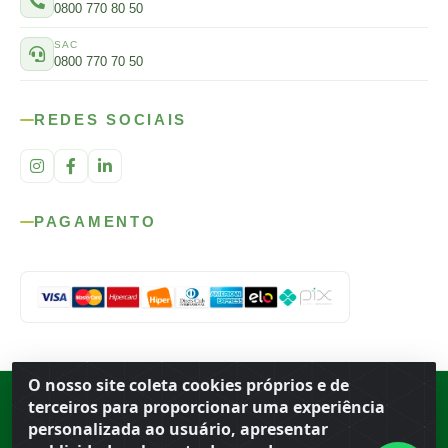
0800 770 80 50
SAC
0800 770 70 50
REDES SOCIAIS
PAGAMENTO
O nosso site coleta cookies próprios e de
Rod. SP-215, s/n, km 98 — Área Rural
·
Porto Ferreira
/
SP
·
BR
· CEP
terceiros para proporcionar uma experiência
13.669-899
· CNPJ 56.679.863/0001-91
personalizada ao usuário, apresentar
© 2026 Atacado Ideal