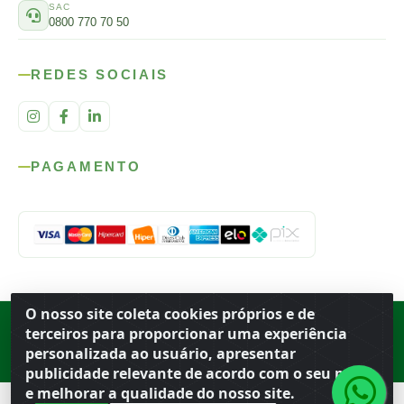
SAC
0800 770 70 50
REDES SOCIAIS
PAGAMENTO
O nosso site coleta cookies próprios e de
Rod. SP-215, s/n, km 98 — Área Rural
·
Porto Ferreira
/
SP
·
BR
· CEP
terceiros para proporcionar uma experiência
13.669-899
· CNPJ 56.679.863/0001-91
personalizada ao usuário, apresentar
© 2026 Atacado Ideal
publicidade relevante de acordo com o seu perfil
e melhorar a qualidade do nosso site.