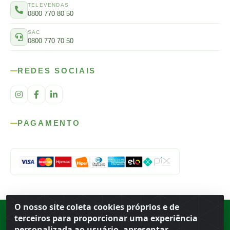
TELEVENDAS
0800 770 80 50
SAC
0800 770 70 50
REDES SOCIAIS
PAGAMENTO
O nosso site coleta cookies próprios e de
Rod. SP-215, s/n, km 98 — Área Rural
·
Porto Ferreira
/
SP
·
BR
· CEP
terceiros para proporcionar uma experiência
13.669-899
· CNPJ 56.679.863/0001-91
personalizada ao usuário, apresentar