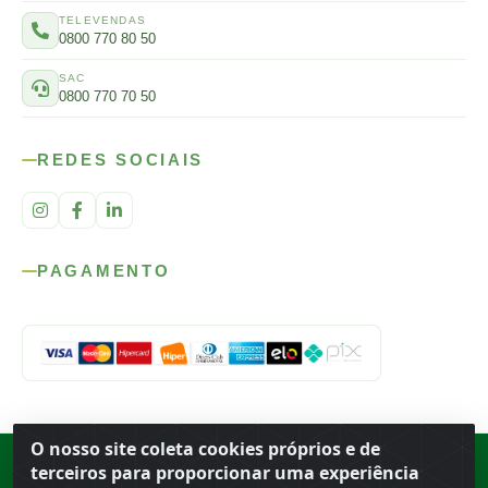
TELEVENDAS
0800 770 80 50
SAC
0800 770 70 50
REDES SOCIAIS
PAGAMENTO
O nosso site coleta cookies próprios e de
Rod. SP-215, s/n, km 98 — Área Rural
·
Porto Ferreira
/
SP
·
BR
· CEP
terceiros para proporcionar uma experiência
13.669-899
· CNPJ 56.679.863/0001-91