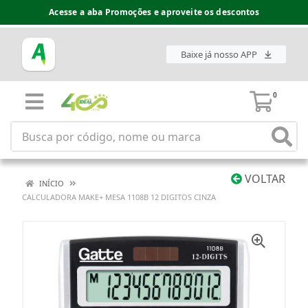
Acesse a aba Promoções e aproveite os descontos
Baixe já nosso APP
0
VOLTAR
INÍCIO
CALCULADORA MAKE+ MESA 1108B 12 DIGITOS CINZA