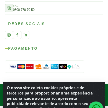
SAC
0800 770 70 50
REDES SOCIAIS
PAGAMENTO
O nosso site coleta cookies próprios e de
Rod. SP-215, s/n, km 98 — Área Rural
·
Porto Ferreira
/
SP
·
BR
· CEP
terceiros para proporcionar uma experiência
13.669-899
· CNPJ 56.679.863/0001-91
personalizada ao usuário, apresentar
© 2026 Atacado Ideal
publicidade relevante de acordo com o seu perfil