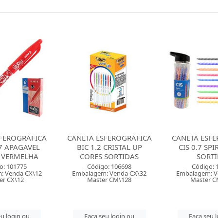
FEROGRAFICA
CANETA ESFEROGRAFICA
CANETA ESFE
 CRISTAL UP
CIS 0.7 SPIRO CORES
BIC 1.2 CRIS
 SORTIDAS
SORTIDAS
CORES SO
o: 106698
Código: 107055
Código:
: Venda CX\32
Embalagem: Venda PO\24
Embalagem: V
r CM\128
Master CM\1152
Master 
u login ou
Faça seu login ou
Faça seu 