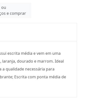
n ou
eços e comprar
possui escrita média e vem em uma
a, laranja, dourado e marrom. Ideal
da a qualidade necessária para
vibrante; Escrita com ponta média de