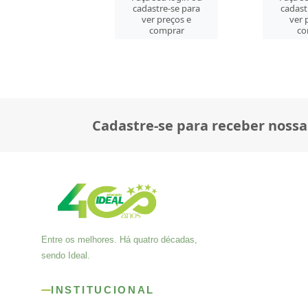
astre-se para
cadastre-se para
cadast
er preços e
ver preços e
ver 
comprar
comprar
co
Cadastre-se para receber nossa
Entre os melhores. Há quatro décadas,
sendo Ideal.
INSTITUCIONAL