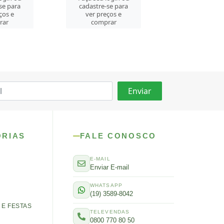
cadastre-se para
se para
cadastre-se 
ver preços e
ços e
ver preços
comprar
rar
comprar
ORIAS
FALE CONOSCO
E-MAIL
Enviar E-mail
WHATSAPP
(19) 3589-8042
E FESTAS
TELEVENDAS
0800 770 80 50