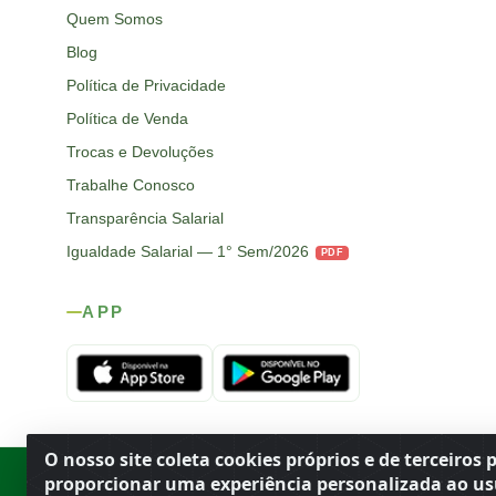
Quem Somos
Blog
Política de Privacidade
Política de Venda
Trocas e Devoluções
Trabalhe Conosco
Transparência Salarial
Igualdade Salarial — 1° Sem/2026
PDF
APP
O nosso site coleta cookies próprios e de terceiros 
Rod. SP-215, s/n, km 98 — Área Rural
·
Porto Ferreira
/
SP
·
BR
· CEP
proporcionar uma experiência personalizada ao us