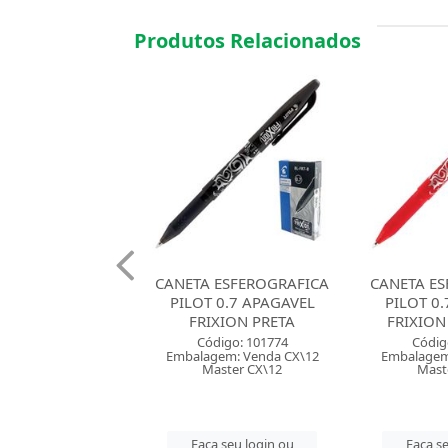
Produtos Relacionados
 ESFEROGRAFICA
CANETA ESFEROGRAFICA
CANETA ES
 0.7 APAGAVEL
PILOT 0.7 APAGAVEL
BIC 1.2
XION PRETA
FRIXION VERMELHA
CORES
digo: 101774
Código: 101775
Códig
em: Venda CX\12
Embalagem: Venda CX\12
Embalagem
ster CX\12
Master CX\12
Maste
 seu login ou
Faça seu login ou
Faça se