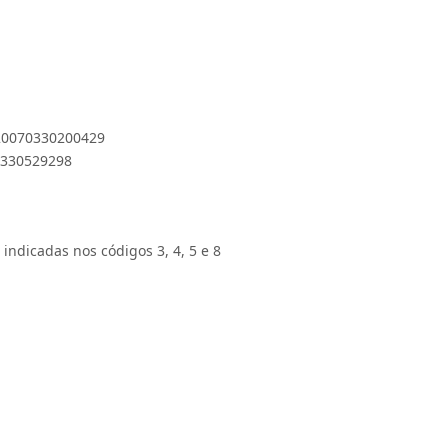
 20070330200429
0330529298
 indicadas nos códigos 3, 4, 5 e 8