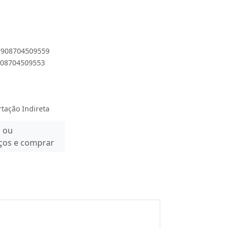
 7908704509559
7908704509553
rtação Indireta
n ou
eços e comprar