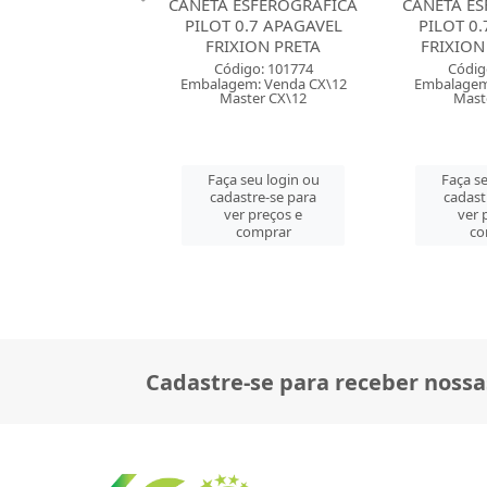
 ESFEROGRAFICA
CANETA ESFEROGRAFICA
CANETA ES
 0.7 APAGAVEL
PILOT 0.7 APAGAVEL
BIC 1.2
XION PRETA
FRIXION VERMELHA
CORES
digo: 101774
Código: 101775
Códig
em: Venda CX\12
Embalagem: Venda CX\12
Embalagem
ster CX\12
Master CX\12
Maste
 seu login ou
Faça seu login ou
Faça se
astre-se para
cadastre-se para
cadast
er preços e
ver preços e
ver 
comprar
comprar
co
Cadastre-se para receber nossa