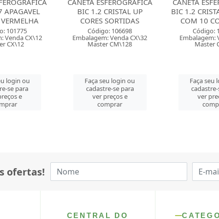
FEROGRAFICA
CANETA ESFEROGRAFICA
CANETA ESFE
 CRISTAL UP
BIC 1.2 CRISTAL FASHION
CIS 0.7 SP
 SORTIDAS
COM 10 CORES SO...
SORTI
o: 106698
Código: 106708
Código: 
: Venda CX\32
Embalagem: Venda CT\1
Embalagem: V
r CM\128
Master CM\12
Master C
u login ou
Faça seu login ou
Faça seu 
re-se para
cadastre-se para
cadastre-
preços e
ver preços e
ver pre
mprar
comprar
comp
s ofertas!
CENTRAL DO
CATEG