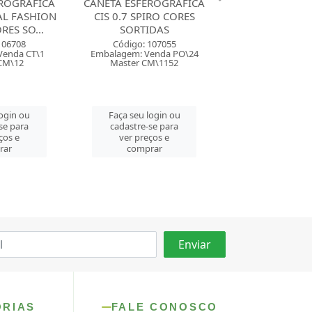
ROGRAFICA
CANETA ESFEROGRAFICA
CANETA ESFERO
IRO CORES
BIC 1.2 CRISTAL FASHION
CIS 0.7 SCRIT 
DAS
CORES SORTIDAS
Código: 116
107055
Código: 11006
Embalagem: Ven
enda PO\24
Embalagem: Venda CX\25
Master CM\
M\1152
Master CM\100
Faça seu log
login ou
Faça seu login ou
cadastre-se 
se para
cadastre-se para
ver preços
ços e
ver preços e
comprar
rar
comprar
ORIAS
FALE CONOSCO