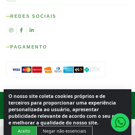
REDES SOCIAIS
PAGAMENTO
O nosso site coleta cookies próprios e de
Rod. SP-215, s/n, km 98 — Área Rural
·
Porto Ferreira
/
SP
·
BR
· CEP
terceiros para proporcionar uma experiência
13.669-899
· CNPJ 56.679.863/0001-91
personalizada ao usuário, apresentar
© 2026 Atacado Ideal
publicidade relevante de acordo com o seu perfil
e melhorar a qualidade do nosso site.
Aceito
Negar não essenciais