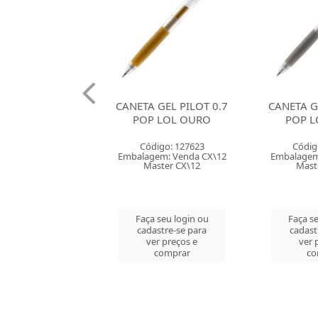
 GEL PILOT 0.7
CANETA GEL PILOT 0.7
CANETA G
 LOL OURO
POP LOL PRATA
BRILHO C
SOR
digo: 127623
Código: 127624
Códig
em: Venda CX\12
Embalagem: Venda CX\12
Embalagem
ster CX\12
Master CX\12
Maste
 seu login ou
Faça seu login ou
Faça se
astre-se para
cadastre-se para
cadast
er preços e
ver preços e
ver 
comprar
comprar
co