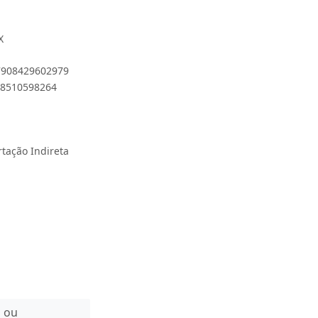
X
 7908429602979
848510598264
rtação Indireta
n ou