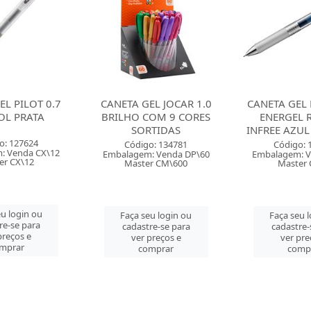
EL JOCAR 1.0
CANETA GEL PENTEL 0.5
CANETA GEL 
OM 9 CORES
ENERGEL RETRATIL
ENERGEL-X 
TIDAS
INFREE AZUL PETROLEO
PRE
o: 134781
Código: 136095
Código: 
: Venda DP\60
Embalagem: Venda CX\12
Embalagem: V
r CM\600
Master CX\12
Master 
u login ou
Faça seu login ou
Faça seu 
re-se para
cadastre-se para
cadastre-
preços e
ver preços e
ver pre
mprar
comprar
comp