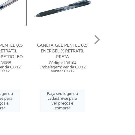
PENTEL 0.5
CANETA GEL PENTEL 0.5
CANETA GEL PE
RETRATIL
ENERGEL-X RETRATIL
ENERGEL-X RE
TA
AZUL
TURQUE
136104
Código: 136106
Código: 136
enda CX\12
Embalagem: Venda CX\12
Embalagem: Ven
CX\12
Master CX\12
Master CX
login ou
Faça seu login ou
Faça seu log
se para
cadastre-se para
cadastre-se 
ços e
ver preços e
ver preços
rar
comprar
comprar