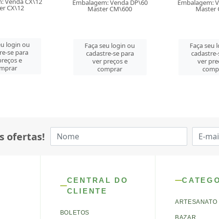
em: Venda DP\60
Embalagem: Venda CX\12
Embalagem
ster CM\600
Master CX\12
Mast
 seu login ou
Faça seu login ou
Faça se
astre-se para
cadastre-se para
cadast
er preços e
ver preços e
ver 
comprar
comprar
co
s ofertas!
CENTRAL DO
CATEG
CLIENTE
ARTESANATO
BOLETOS
BAZAR