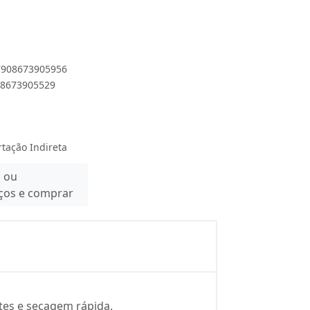
 7908673905956
908673905529
rtação Indireta
n ou
eços e comprar
tes e secagem rápida.