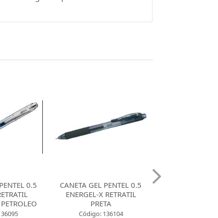
L PENTEL 0.5
CANETA GEL PENTEL 0.5
CANETA GEL 
X RETRATIL
ENERGEL-X RETRATIL
ENERGEL-X 
RETA
AZUL
TURQU
o: 136104
Código: 136106
Código: 