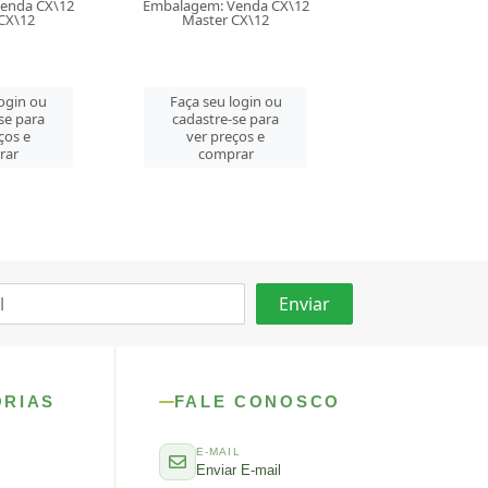
: Venda CX\12
Embalagem: Venda CX\12
Embalagem: V
er CX\12
Master CX\12
Master 
u login ou
Faça seu login ou
Faça seu l
re-se para
cadastre-se para
cadastre-
preços e
ver preços e
ver pre
mprar
comprar
comp
ORIAS
FALE CONOSCO
E-MAIL
Enviar E-mail