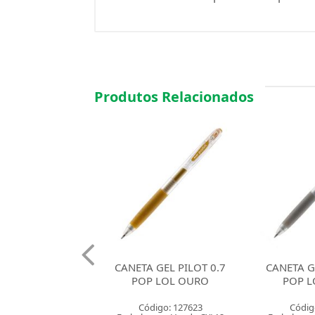
Produtos Relacionados
TA GEL PILOT 0.7
CANETA GEL PILOT 0.7
CANETA
OP LOL OURO
POP LOL PRATA
BRILHO
S
Código: 127623
Código: 127624
Cód