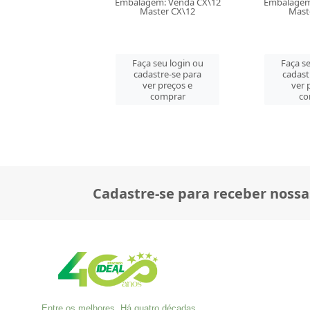
lagem: Venda CX\12
Embalagem: Venda CX\12
Embalag
Master CX\12
Master CX\12
Ma
aça seu login ou
Faça seu login ou
Faça
adastre-se para
cadastre-se para
cad
ver preços e
ver preços e
v
comprar
comprar
Cadastre-se para receber nossa
Entre os melhores. Há quatro décadas,