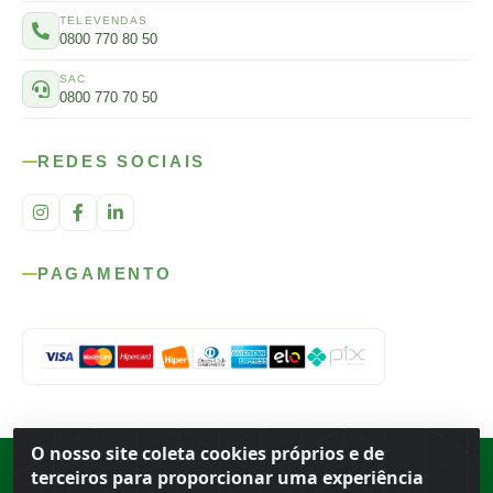
TELEVENDAS
0800 770 80 50
SAC
0800 770 70 50
REDES SOCIAIS
PAGAMENTO
O nosso site coleta cookies próprios e de
Rod. SP-215, s/n, km 98 — Área Rural
·
Porto Ferreira
/
SP
·
BR
· CEP
terceiros para proporcionar uma experiência
13.669-899
· CNPJ 56.679.863/0001-91