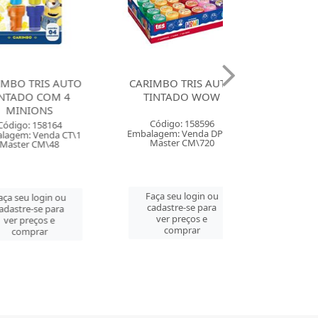
RIS AUTO
CARIMBO TRIS AUTO
CARIMBO TRI
 COM 4
TINTADO WOW
TINTADO RA
ONS
Código: 158596
Código: 158
158164
Embalagem: Venda DP\24
Embalagem: Ven
Venda CT\1
Master CM\720
Master CM\
CM\48
Faça seu login ou
Faça seu log
login ou
cadastre-se para
cadastre-se 
se para
ver preços e
ver preços
ços e
comprar
comprar
rar