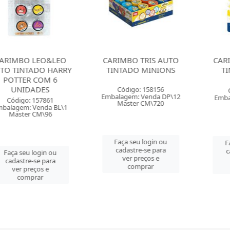
O LEO&LEO
CARIMBO TRIS AUTO
CARIMBO T
TADO HARRY
TINTADO MINIONS
TINTADO
R COM 6
MINI
DADES
Código: 158156
Código: 
Embalagem: Venda DP\12
Embalagem: 
o: 157861
Master CM\720
Master 
: Venda BL\1
er CM\96
Faça seu login ou
Faça seu 
cadastre-se para
cadastre-
u login ou
ver preços e
ver pre
re-se para
comprar
comp
preços e
mprar