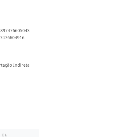
 7897476605043
897476604916
rtação Indireta
n ou