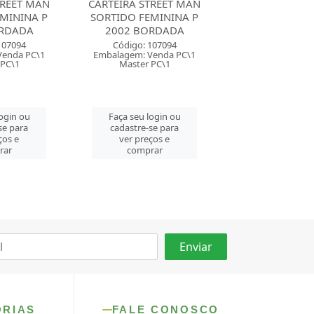
TREET MAN
CARTEIRA STREET MAN
CARTEIRA STR
MININA P
SORTIDO FEMININA P
SORTIDO FEMI
ORDADA
2002 BORDADA
2002 BOR
107094
Código: 107094
Código: 107
Venda PC\1
Embalagem: Venda PC\1
Embalagem: Ven
 PC\1
Master PC\1
Master PC
login ou
Faça seu login ou
Faça seu log
se para
cadastre-se para
cadastre-se 
ços e
ver preços e
ver preços
rar
comprar
comprar
ORIAS
FALE CONOSCO