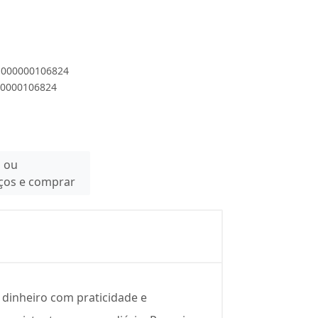
 1000000106824
000000106824
n ou
eços e comprar
 dinheiro com praticidade e