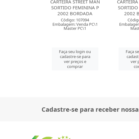
RA STREET MAN
CARTEIRA STREET MAN
CARTEIRA
DO FEMININA P
SORTIDO FEMININA P
SORTIDO
2 BORDADA
2002 BORDADA
2002 
digo: 107094
Código: 107094
Códig
gem: Venda PC\1
Embalagem: Venda PC\1
Embalagem
aster PC\1
Master PC\1
Mast
 seu login ou
Faça seu login ou
Faça se
astre-se para
cadastre-se para
cadast
er preços e
ver preços e
ver 
comprar
comprar
co
Cadastre-se para receber nossa