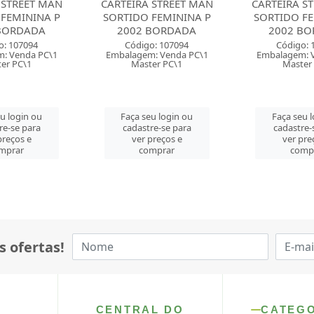
 STREET MAN
CARTEIRA STREET MAN
CARTEIRA S
 FEMININA P
SORTIDO FEMININA P
SORTIDO FE
BORDADA
2002 BORDADA
2002 B
o: 107094
Código: 107094
Código: 
: Venda PC\1
Embalagem: Venda PC\1
Embalagem: 
er PC\1
Master PC\1
Master
u login ou
Faça seu login ou
Faça seu 
re-se para
cadastre-se para
cadastre-
preços e
ver preços e
ver pre
mprar
comprar
comp
s ofertas!
CENTRAL DO
CATEG