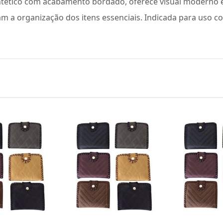
ntético com acabamento bordado, oferece visual moderno e 
m a organização dos itens essenciais. Indicada para uso co