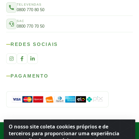
TELEVENDAS
0800 770 80 50
SAC
0800 770 70 50
REDES SOCIAIS
PAGAMENTO
O nosso site coleta cookies próprios e de
Rod. SP-215, s/n, km 98 — Área Rural
·
Porto Ferreira
/
SP
·
BR
· CEP
terceiros para proporcionar uma experiência
13.669-899
· CNPJ 56.679.863/0001-91