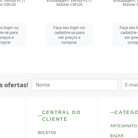
m: Venda PC\1
Embalagem: Venda PC\1
er CM\20
Master CM\20
Faça seu 
cadastre-
eu login ou
Faça seu login ou
ver pre
re-se para
cadastre-se para
comp
preços e
ver preços e
mprar
comprar
s ofertas!
CENTRAL DO
CATEG
CLIENTE
ARTESANATO
BOLETOS
BAZAR