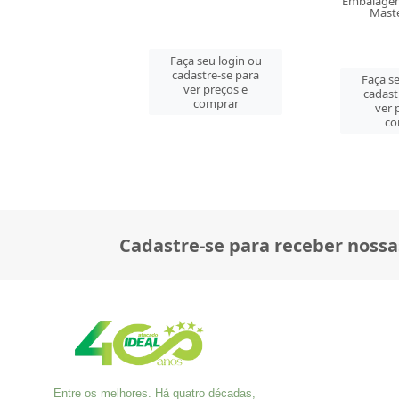
Embalagem: Venda PC\1
Embalage
Master CM\20
Mast
a seu login ou
astre-se para
Faça seu login ou
Faça s
er preços e
cadastre-se para
cadast
comprar
ver preços e
ver 
comprar
co
Cadastre-se para receber nossa
Entre os melhores. Há quatro décadas,