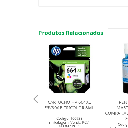
Produtos Relacionados
CHO HP 664XL
REFIL TINTA
REFI
B TRICOLOR 8ML
MASTERPRINT
MAST
COMPATIVEL GT HP CYAN
COMPAT
70ML
MAGE
digo: 100938
gem: Venda PC\1
Código: 152727
Códig
aster PC\1