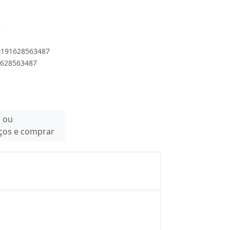
B
 0191628563487
1628563487
n ou
eços e comprar