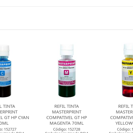
L TINTA
REFIL TINTA
CARTUCH
ERPRINT
MASTERPRINT
CC643WB 
IVEL GT HP
COMPATIVEL GT HP
6,5
NTA 70ML
YELLOW 70ML
Código:
Embalagem: 
o: 152728
Código: 152729
Master