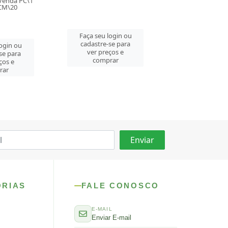
Faça seu login ou
Faça seu log
login ou
cadastre-se para
cadastre-se
se para
ver preços e
ver preços
ços e
comprar
compra
rar
ORIAS
FALE CONOSCO
E-MAIL
Enviar E-mail