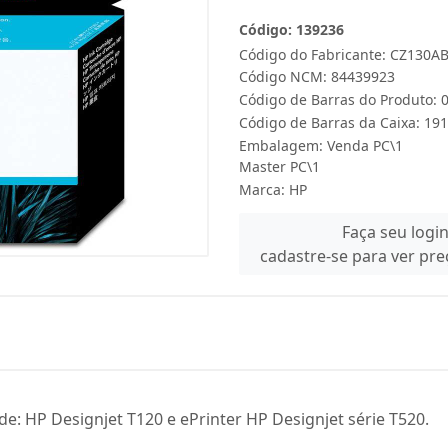
Código: 139236
Código do Fabricante: CZ130A
Código NCM: 84439923
Código de Barras do Produto:
Código de Barras da Caixa: 19
Embalagem: Venda PC\1
Master PC\1
Marca:
HP
Faça seu logi
cadastre-se para ver pr
e: HP Designjet T120 e ePrinter HP Designjet série T520.