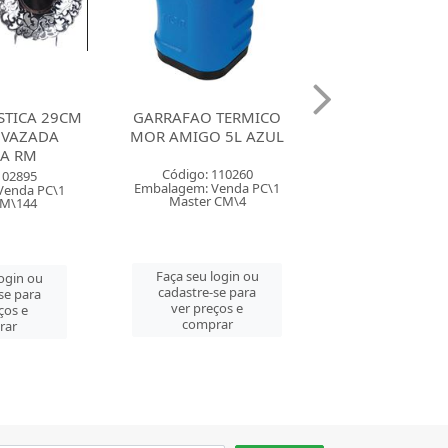
 TERMICO
PULVERIZADOR PLASTICO
POTE PLAS
 5L AZUL
PLASDURAN 550ML
ORGANIZADOR 
GRADUADO GIRAFA
PLASUTI
110260
Código: 110706
Código: 116
Venda PC\1
Embalagem: Venda PC\1
Embalagem: Ven
 CM\4
Master CM\45
Master CM
login ou
Faça seu login ou
Faça seu log
se para
cadastre-se para
cadastre-se 
ços e
ver preços e
ver preços
rar
comprar
comprar