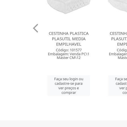
NHA PLASTICA
CESTINHA PLASTICA
BANDEJA P
SUTIL MEDIA
PLASUTIL GRANDE
REDOND
PILHAVEL
EMPILHAVEL
SORT
digo: 101577
Código: 101578
Códig
gem: Venda PC\1
Embalagem: Venda PC\1
Embalagem
ster CM\12
Master CM\12
Maste
 seu login ou
Faça seu login ou
Faça se
astre-se para
cadastre-se para
cadast
er preços e
ver preços e
ver 
comprar
comprar
co