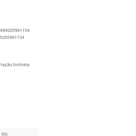
 7899205961154
899205961154
rtação Indireta
n ou