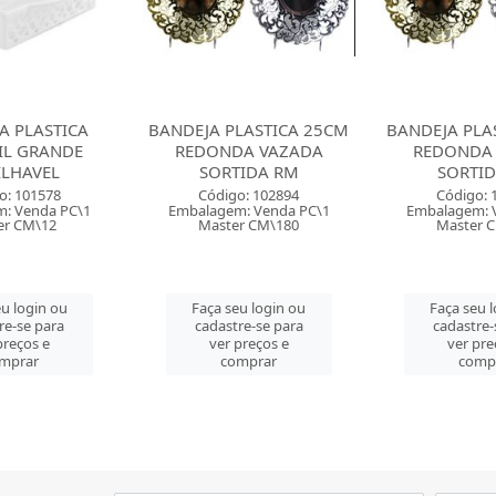
LASTICA 25CM
BANDEJA PLASTICA 29CM
GARRAFAO
A VAZADA
REDONDA VAZADA
MOR AMIGO
IDA RM
SORTIDA RM
Código: 
o: 102894
Código: 102895
Embalagem: 
: Venda PC\1
Embalagem: Venda PC\1
Master
r CM\180
Master CM\144
Faça seu 
u login ou
Faça seu login ou
cadastre-
re-se para
cadastre-se para
ver pre
preços e
ver preços e
comp
mprar
comprar