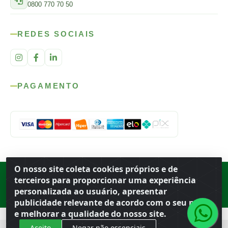
0800 770 70 50
REDES SOCIAIS
PAGAMENTO
O nosso site coleta cookies próprios e de
Rod. SP-215, s/n, km 98 — Área Rural
·
Porto Ferreira
/
SP
·
BR
· CEP
terceiros para proporcionar uma experiência
13.669-899
· CNPJ 56.679.863/0001-91
personalizada ao usuário, apresentar
© 2026 Atacado Ideal
publicidade relevante de acordo com o seu perfil
e melhorar a qualidade do nosso site.
Aceito
Negar não essenciais