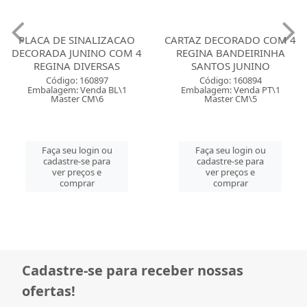
CARTAZ DECORADO COM 4
TOPO BOLO REGINA
4
REGINA BANDEIRINHA
CENARIO ARRAIA JUNIN
SANTOS JUNINO
COM 6
Código: 160894
Código: 160891
Embalagem: Venda PT\1
Embalagem: Venda PT\1
Master CM\5
Master CM\6
Faça seu login ou
Faça seu login ou
cadastre-se para
cadastre-se para
ver preços e
ver preços e
comprar
comprar
Cadastre-se para receber nossas
ofertas!