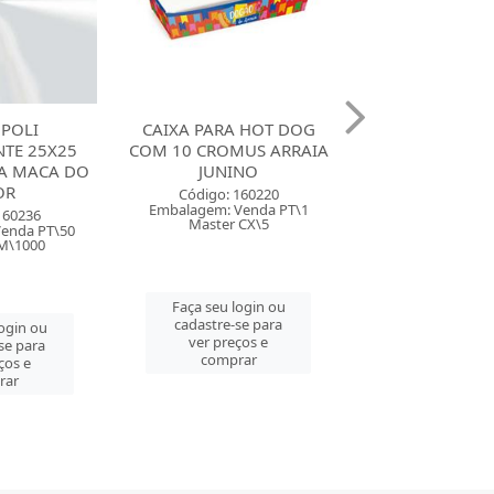
 HOT DOG
CAIXA DIVERTIDA PARA 4
CARTAZ DECOR
MUS ARRAIA
BRIGADEIROS CROMUS
7 CROMUS A
INO
ARRAIA JUNINO SORT...
JUNINO ESP
SORTID
160220
Código: 160216
Venda PT\1
Embalagem: Venda PT\10
Código: 160
 CX\5
Master PT\10
Embalagem: Ven
Master CX
login ou
Faça seu login ou
se para
cadastre-se para
Faça seu log
ços e
ver preços e
cadastre-se 
rar
comprar
ver preços
comprar