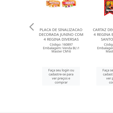
DE SINALIZACAO
CARTAZ DECORADO COM
TOPO BO
DA JUNINO COM
4 REGINA BANDEIRINHA
CENARIO A
INA DIVERSAS
SANTOS JUNINO
C
digo: 160897
Código: 160894
Códig
gem: Venda BL\1
Embalagem: Venda PT\1
Embalagem
aster CM\6
Master CM\5
Mast
 seu login ou
Faça seu login ou
Faça se
astre-se para
cadastre-se para
cadast
er preços e
ver preços e
ver 
comprar
comprar
co