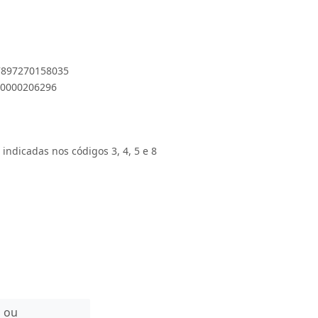
 7897270158035
000000206296
 indicadas nos códigos 3, 4, 5 e 8
n ou