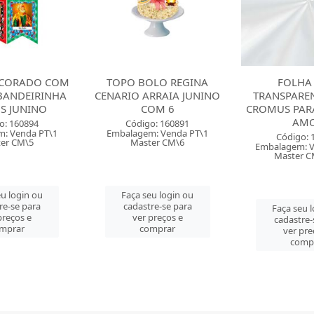
LO REGINA
FOLHA POLI
CAIXA PARA
RRAIA JUNINO
TRANSPARENTE 25X25
COM 10 CRO
OM 6
CROMUS PARA MACA DO
JUN
AMOR
o: 160891
Código: 
: Venda PT\1
Embalagem: 
Código: 160236
er CM\6
Master
Embalagem: Venda PT\50
Master CM\1000
u login ou
Faça seu 
re-se para
cadastre-
Faça seu login ou
preços e
ver pre
cadastre-se para
mprar
comp
ver preços e
comprar