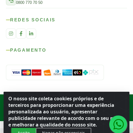
0800 770 70 50
REDES SOCIAIS
PAGAMENTO
O nosso site coleta cookies próprios e de
Rod. SP-215, s/n, km 98 — Área Rural
·
Porto Ferreira
/
SP
·
BR
· CEP
terceiros para proporcionar uma experiência
13.669-899
· CNPJ 56.679.863/0001-91
personalizada ao usuário, apresentar
© 2026 Atacado Ideal
publicidade relevante de acordo com o seu perfil
e melhorar a qualidade do nosso site.
Aceito
Negar não essenciais