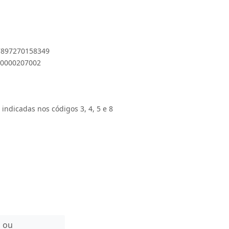
 7897270158349
000000207002
 indicadas nos códigos 3, 4, 5 e 8
n ou