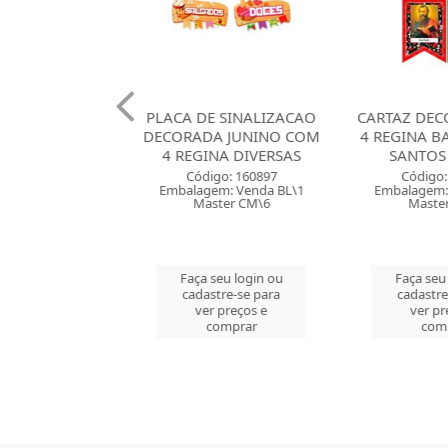
DE SINALIZACAO
CARTAZ DECORADO COM
TOPO BO
DA JUNINO COM
4 REGINA BANDEIRINHA
CENARIO A
INA DIVERSAS
SANTOS JUNINO
C
digo: 160897
Código: 160894
Códig
gem: Venda BL\1
Embalagem: Venda PT\1
Embalagem
aster CM\6
Master CM\5
Mast
 seu login ou
Faça seu login ou
Faça se
astre-se para
cadastre-se para
cadast
er preços e
ver preços e
ver 
comprar
comprar
co