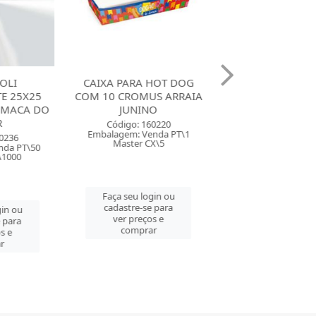
 HOT DOG
CAIXA DIVERTIDA PARA 4
CARTAZ DECOR
MUS ARRAIA
BRIGADEIROS CROMUS
7 CROMUS A
INO
ARRAIA JUNINO SORT...
JUNINO ESP
SORTID
160220
Código: 160216
Venda PT\1
Embalagem: Venda PT\10
Código: 160
 CX\5
Master PT\10
Embalagem: Ven
Master CX
login ou
Faça seu login ou
se para
cadastre-se para
Faça seu log
ços e
ver preços e
cadastre-se 
rar
comprar
ver preços
comprar