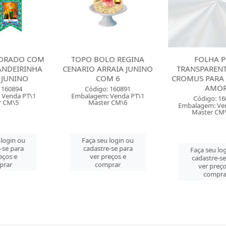
LO REGINA
FOLHA POLI
CAIXA PARA
RRAIA JUNINO
TRANSPARENTE 25X25
COM 10 CRO
OM 6
CROMUS PARA MACA DO
JUN
AMOR
o: 160891
Código: 
: Venda PT\1
Embalagem: 
Código: 160236
er CM\6
Master
Embalagem: Venda PT\50
Master CM\1000
u login ou
Faça seu 
re-se para
cadastre-
Faça seu login ou
preços e
ver pre
cadastre-se para
mprar
comp
ver preços e
comprar