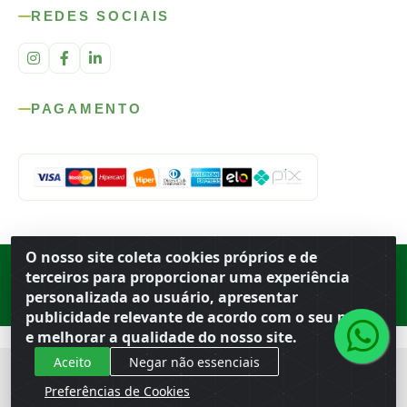
REDES SOCIAIS
PAGAMENTO
O nosso site coleta cookies próprios e de
Rod. SP-215, s/n, km 98 — Área Rural
·
Porto Ferreira
/
SP
·
BR
· CEP
terceiros para proporcionar uma experiência
13.669-899
· CNPJ 56.679.863/0001-91
personalizada ao usuário, apresentar
© 2026 Atacado Ideal
publicidade relevante de acordo com o seu perfil
e melhorar a qualidade do nosso site.
Aceito
Negar não essenciais
Preferências de Cookies