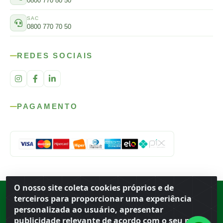
0800 770 80 50
SAC
0800 770 70 50
REDES SOCIAIS
PAGAMENTO
O nosso site coleta cookies próprios e de
Rod. SP-215, s/n, km 98 — Área Rural
·
Porto Ferreira
/
SP
·
BR
· CEP
terceiros para proporcionar uma experiência
13.669-899
· CNPJ 56.679.863/0001-91
personalizada ao usuário, apresentar
© 2026 Atacado Ideal
publicidade relevante de acordo com o seu perfil